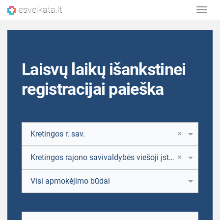
esveikata.lt
Rodyt
navig
Laisvų laikų išankstinei
registracijai paieška
×
Kretingos r. sav.
×
Kretingos rajono savivaldybės viešoji įstaiga Kretingos pirminės sveikatos priežiūros centras, Kretinga, Žemaitės al. 1
Visi apmokėjimo būdai