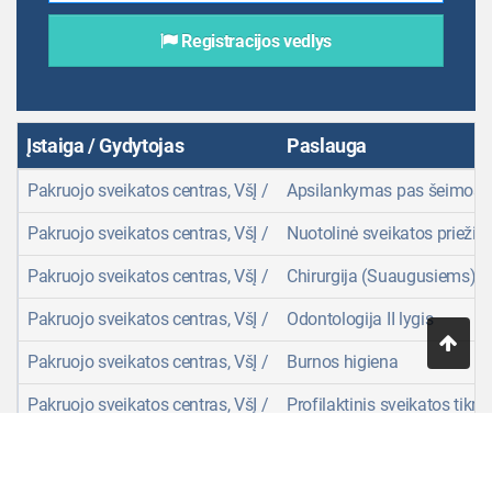
Registracijos vedlys
Įstaiga / Gydytojas
Paslauga
Pakruojo sveikatos centras, VšĮ /
Apsilankymas pas šeimos 
Pakruojo sveikatos centras, VšĮ /
Nuotolinė sveikatos prieži
Pakruojo sveikatos centras, VšĮ /
Chirurgija (Suaugusiems)
Pakruojo sveikatos centras, VšĮ /
Odontologija II lygis
Į vi
Pakruojo sveikatos centras, VšĮ /
Burnos higiena
Pakruojo sveikatos centras, VšĮ /
Profilaktinis sveikatos tik
Pakruojo sveikatos centras, VšĮ /
Profilaktinis sveikatos tik
Pakruojo sveikatos centras, VšĮ /
Vaikų ligos