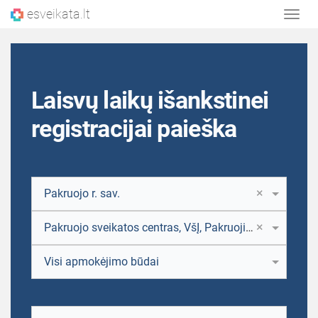
esveikata.lt
Rodyt
navig
Laisvų laikų išankstinei
registracijai paieška
×
Pakruojo r. sav.
×
Pakruojo sveikatos centras, VšĮ, Pakruojis, J. Basanavičiaus g. 4
Visi apmokėjimo būdai