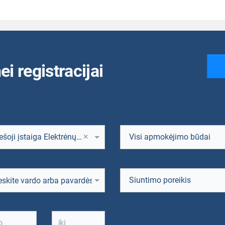
ei registracijai
×
Viešoji įstaiga Elektrėnų savivaldybės sveikatos centro Vievio šeimos gydytojo komanda, Vievis, Liepų g. 16
Visi apmokėjimo būdai
Siuntimo poreikis
ntą
eskite vardo arba pavardės fragmentą
tą