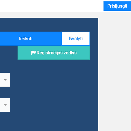
Prisijungti
Ieškoti
Išvalyti
Registracijos vedlys