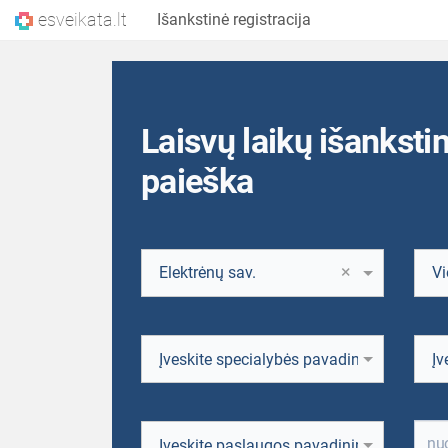
esveikata.lt
Išankstinė registracija
Laisvų laikų išankstin
paieška
×
Elektrėnų sav.
Įveskite specialybės pavadinimo fragme
Įv
Įveskite paslaugos pavadinimo fragmen