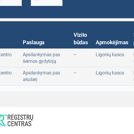
Vizito
Paslauga
būdas
Apmokėjimas
centro
Apsilankymas pas
–
Ligonių kasos
šeimos gydytoją
centro
Apsilankymas pas
–
Ligonių kasos
akušerį