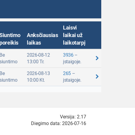
Laisvi
Siuntimo
Anksčiausias
laikai už
poreikis
laikas
laikotarpį
Be
2026-08-12
3936
–
siuntimo
13:00 Tr.
įstaigoje.
Be
2026-08-13
265
–
siuntimo
10:00 Kt.
įstaigoje.
Versija: 2.17
Diegimo data: 2026-07-16