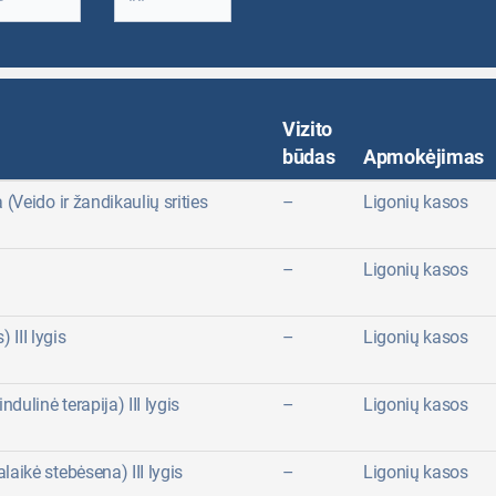
Vizito
būdas
Apmokėjimas
 (Veido ir žandikaulių srities
–
Ligonių kasos
–
Ligonių kasos
 III lygis
–
Ligonių kasos
dulinė terapija) III lygis
–
Ligonių kasos
laikė stebėsena) III lygis
–
Ligonių kasos