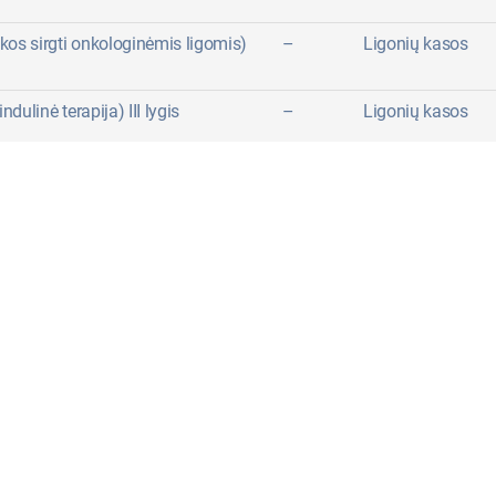
ikos sirgti onkologinėmis ligomis)
–
Ligonių kasos
dulinė terapija) III lygis
–
Ligonių kasos
ų: skrandžio, žarnyno, kepenų, kasos
–
Ligonių kasos
– žarnyno tyrimas)
–
Ligonių kasos
oginės ligos III lygis
–
Ligonių kasos
ygis
–
Ligonių kasos
pecializuota skausmo diagnostikos
–
Ligonių kasos