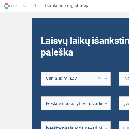
esveikata.lt
Išankstinė registracija
Laisvų laikų išankstin
paieška
×
Vilniaus m. sav.
Įveskite specialybės pavadinimo fragme
Įv
Įveskite paslaugos pavadinimo fragmen