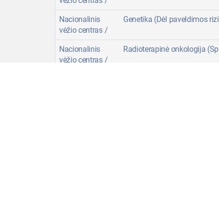
vėžio centras /
Nacionalinis
Genetika (Dėl paveldimos riz
vėžio centras /
Nacionalinis
Radioterapinė onkologija (Spin
vėžio centras /
Nacionalinis
Pilvo chirurgija (Pilvo organ
vėžio centras /
onkologinės ligos) III lygis
Nacionalinis
Endoskopija (Kolonoskopija 
vėžio centras /
Nacionalinis
Krūties onkologinės ir neonkol
vėžio centras /
Nacionalinis
Radioterapinė onkologija III l
vėžio centras /
Nacionalinis
Radioterapinė onkologija (S
vėžio centras /
ir gydymo paslauga)