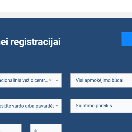
ei registracijai
×
Nacionalinis vėžio centras, Vilnius, Santariškių g. 1
Visi apmokėjimo būdai
Siuntimo poreikis
ntą
eskite vardo arba pavardės fragmentą
tą