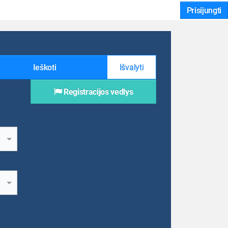
Prisijungti
Ieškoti
Išvalyti
Registracijos vedlys