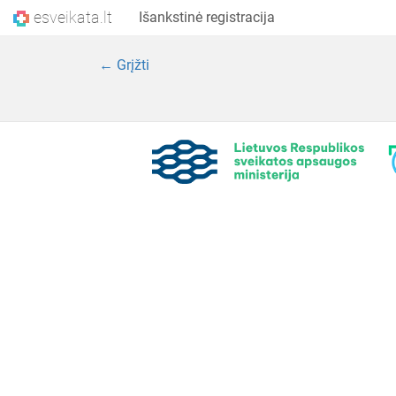
esveikata.lt
Išankstinė registracija
← Grįžti